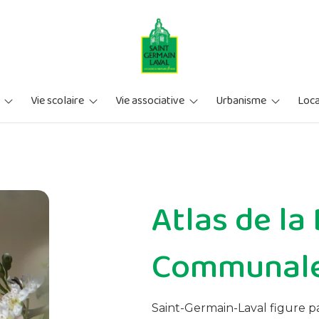
Vie scolaire
Vie associative
Urbanisme
Loca
rants
Les écoles
Associations culturelles
PLU
M
Inscriptions
Associations sportives
Plan communal de s
S
Cantine et garderie
Autres associations
Mes demandes d'urb
M
Atlas de la
tés
Permis de louer
ale
SCoT du Roannais
Communal
Saint-Germain-Laval figure 