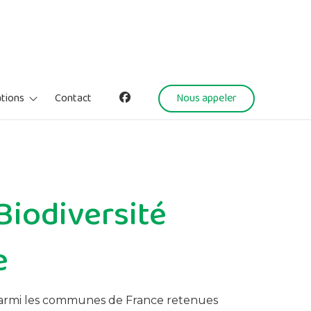
tions
Contact
Nous appeler
aison des associations
auvegarde
alle culturelle et sportive
anisme
atériel
 Biodiversité
e
parmi les communes de France retenues