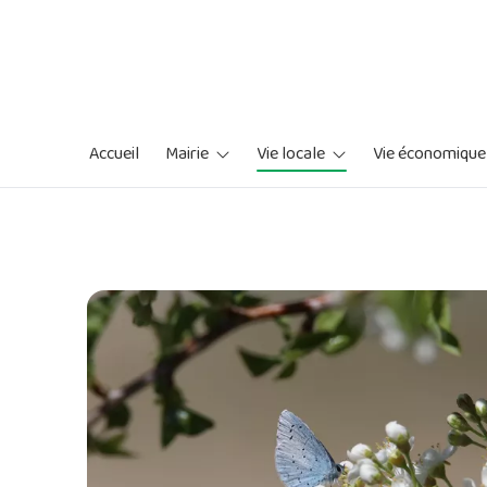
Accueil
Mairie
Vie locale
Vie économique
L'équipe municipale
Histoire de la commune
Bars et restau
Séances du conseil municipal
Activités et loisirs
Commerces
Personnel communal
Agenda des manifestations
Artisanats
Conseil Municipal des Jeunes
Marché hebdomadaire
Zones d'activi
Communication municipale
Atlas de la Biodiversité Commun
Services
Arrêtés municipaux
Marchés publics